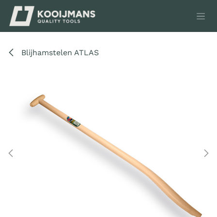
Overslaan naar inhoud
Blijhamstelen ATLAS