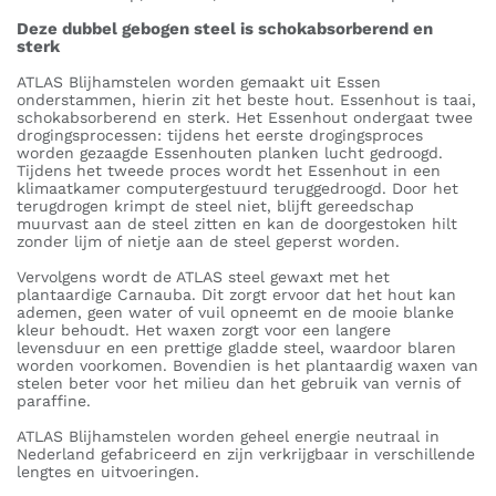
Deze dubbel gebogen steel is schokabsorberend en
sterk
ATLAS Blijhamstelen worden gemaakt uit Essen
onderstammen, hierin zit het beste hout. Essenhout is taai,
schokabsorberend en sterk. Het Essenhout ondergaat twee
drogingsprocessen: tijdens het eerste drogingsproces
worden gezaagde Essenhouten planken lucht gedroogd.
Tijdens het tweede proces wordt het Essenhout in een
klimaatkamer computergestuurd teruggedroogd. Door het
terugdrogen krimpt de steel niet, blijft gereedschap
muurvast aan de steel zitten en kan de doorgestoken hilt
zonder lijm of nietje aan de steel geperst worden.
Vervolgens wordt de ATLAS steel gewaxt met het
plantaardige Carnauba. Dit zorgt ervoor dat het hout kan
ademen, geen water of vuil opneemt en de mooie blanke
kleur behoudt. Het waxen zorgt voor een langere
levensduur en een prettige gladde steel, waardoor blaren
worden voorkomen. Bovendien is het plantaardig waxen van
stelen beter voor het milieu dan het gebruik van vernis of
paraffine.
ATLAS Blijhamstelen worden geheel energie neutraal in
Nederland gefabriceerd en zijn verkrijgbaar in verschillende
lengtes en uitvoeringen.