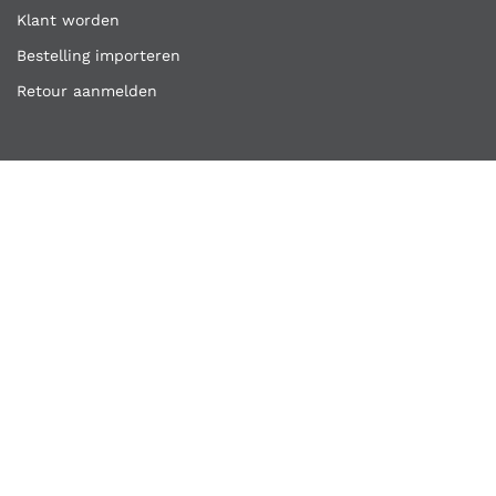
Klant worden
Bestelling importeren
Retour aanmelden
Overige links
Klantenservice
Contact
Vacatures
Algemene voorwaarden
Privacyverklaring
Copyright ©
Kooijmans Quality Tools
2026
Kooijmans Quality Tools is een handelsnaam van A.H.