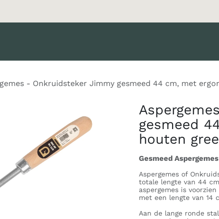
oducten
Merken
Diensten
Nieuws
Catalogus
Klant 
gemes - Onkruidsteker Jimmy gesmeed 44 cm, met ergo
Aspergemes
gesmeed 44
houten gre
Gesmeed Aspergemes 
Aspergemes of Onkruid
totale lengte van 44 c
aspergemes is voorzien
met een lengte van 14 
Aan de lange ronde stal