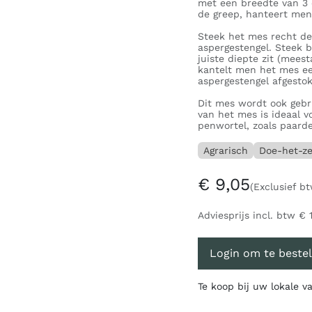
met een breedte van 3 
de greep, hanteert men 
Steek het mes recht de 
aspergestengel. Steek b
juiste diepte zit (meest
kantelt men het mes ee
aspergestengel afgesto
Dit mes wordt ook gebr
van het mes is ideaal 
penwortel, zoals paarde
Agrarisch
Doe-het-ze
€
9,05
(Exclusief bt
Adviesprijs incl. btw
€
Login om te bestel
Te koop bij uw lokale 