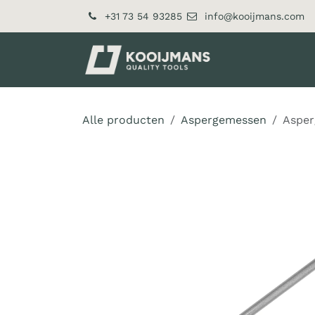
Overslaan naar inhoud
+31 73 54 93285
info@kooijmans.com
Over ons
Pr
Alle producten
Aspergemessen
Asper