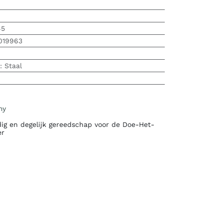
45
019963
:
Staal
my
ig en degelijk gereedschap voor de Doe-Het-
er