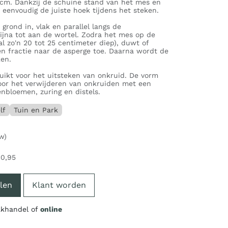
cm. Dankzij de schuine stand van het mes en
eenvoudig de juiste hoek tijdens het steken.
grond in, vlak en parallel langs de
ijna tot aan de wortel. Zodra het mes op de
al zo'n 20 tot 25 centimeter diep), duwt of
n fractie naar de asperge toe. Daarna wordt de
ken.
uikt voor het uitsteken van onkruid. De vorm
voor het verwijderen van onkruiden met een
nbloemen, zuring en distels.
lf
Tuin en Park
w)
10,95
len
Klant worden
vakhandel of
online