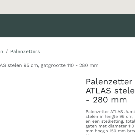
oducten
Merken
Diensten
Nieuws
Catalogus
Klant 
en
Palenzetters
AS stelen 95 cm, gatgrootte 110 - 280 mm
Palenzetter
ATLAS stele
- 280 mm
Palenzetter ATLAS Jumb
stelen in lengte 95 cm,
en een stelketting, tot
gaten met diameter 110
mm hoog x 150 mm bree