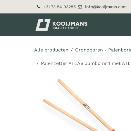
Overslaan naar inhoud
+31 73 54 93285
info@kooijmans.com
Over ons
Pr
Alle producten
Grondboren - Palenbor
Palenzetter ATLAS Jumbo nr 1 met ATL