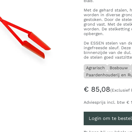
blad.
Met de gehard stalen, 
worden in diverse gron
gestoken. Door de stele
grond vast. Met de stel
worden. De stelketting 
opbergen.
De ESSEN stelen van de
ingefreesde sleuf. Deze
binnenzijde van de dul.
de stelen goed vastzitte
Agrarisch
Bosbouw
Paardenhouderij en Ru
€
85,08
(Exclusief
Adviesprijs incl. btw
€
Login om te bestel