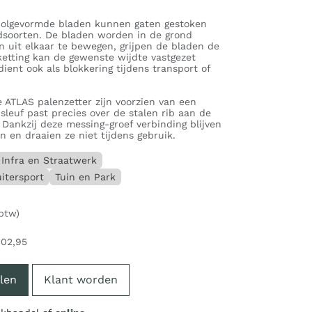
holgevormde bladen kunnen gaten gestoken
dsoorten. De bladen worden in de grond
n uit elkaar te bewegen, grijpen de bladen de
ketting kan de gewenste wijdte vastgezet
dient ook als blokkering tijdens transport of
 ATLAS palenzetter zijn voorzien van een
 sleuf past precies over de stalen rib aan de
 Dankzij deze messing-groef verbinding blijven
n en draaien ze niet tijdens gebruik.
Infra en Straatwerk
itersport
Tuin en Park
 btw)
102,95
len
Klant worden