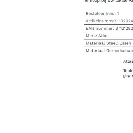
Te koop bij uw lokale 
Besteleenheid:
1
Artikelnummer:
10202
EAN nummer:
8712129
Merk
:
Atlas
Materiaal Steel
:
Essen
Materiaal Gereedschap
Atla
Topk
gepr