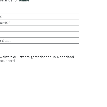
vakhandel of
online
40
202402
:
Staal
s
waliteit duurzaam gereedschap in Nederland
oduceerd