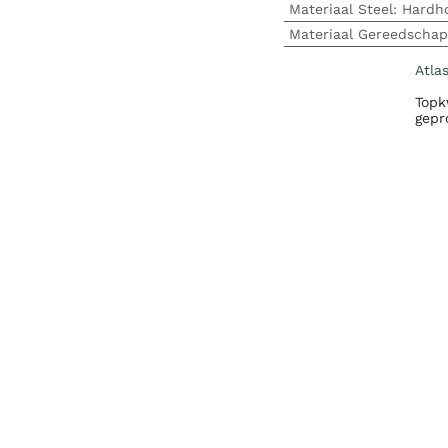
Materiaal Steel
:
Hardh
Materiaal Gereedschap
Atla
Topk
gepr