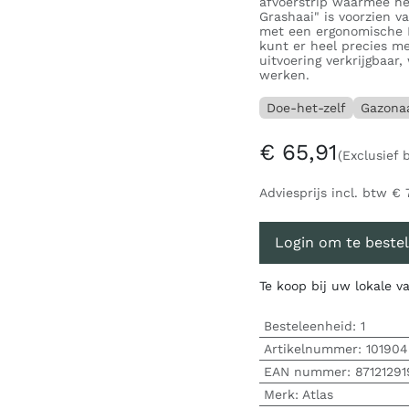
afvoerstrip waarmee he
Grashaai" is voorzien 
met een ergonomische 
kunt er heel precies me
uitvoering verkrijgbaar
werken.
Doe-het-zelf
Gazona
€
65,91
(Exclusief 
Adviesprijs incl. btw
€
Login om te bestel
Te koop bij uw lokale 
Besteleenheid:
1
Artikelnummer:
101904
EAN nummer:
8712129
Merk
:
Atlas