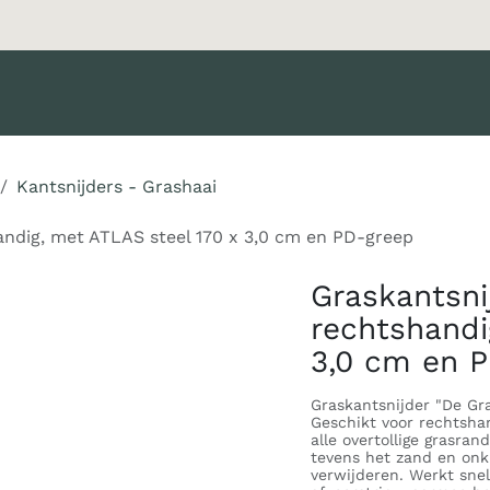
Merken
Diensten
Nieuws
Catalogus
Klant worden
Kantsnijders - Grashaai
ndig, met ATLAS steel 170 x 3,0 cm en PD-greep
Graskantsn
rechtshandi
3,0 cm en 
Graskantsnijder "De Gr
Geschikt voor rechtshan
alle overtollige grasra
tevens het zand en onk
verwijderen. Werkt sne