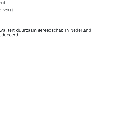
out
:
Staal
s
waliteit duurzaam gereedschap in Nederland
oduceerd