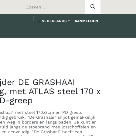
NEDERLANDS
AANMELDEN
ijder DE GRASHAAI
g, met ATLAS steel 170 x
PD-greep
ashaai" met steel 170x3cm en PD greep.
dig gebruik. "De Grashaai" snijdt gemakkelijk
nden weg in borders en langs paden. Je kunt er
ruid langs de stoeprand mee losschoffelen en
l en eenvoudig. "De Grashaai" heeft een