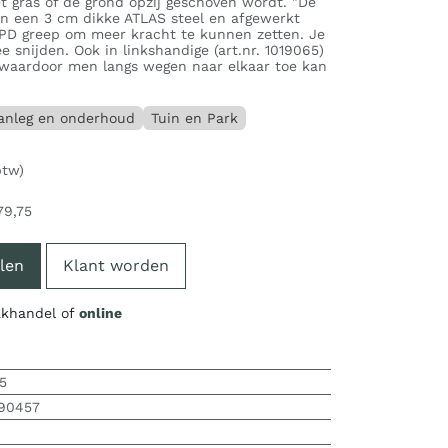
t gras of de grond opzij geschoven wordt. "De
van een 3 cm dikke ATLAS steel en afgewerkt
PD greep om meer kracht te kunnen zetten. Je
e snijden. Ook in linkshandige (art.nr. 1019065)
, waardoor men langs wegen naar elkaar toe kan
anleg en onderhoud
Tuin en Park
btw)
79,75
len
Klant worden
vakhandel of
online
5
190457