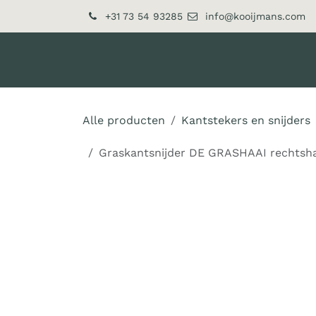
Overslaan naar inhoud
+31 73 54 93285
info@kooijmans.com
Over ons
Producten
Alle producten
Kantstekers en snijders
Graskantsnijder DE GRASHAAI rechtsha