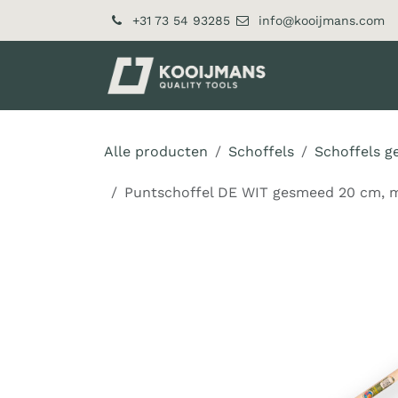
Overslaan naar inhoud
+31 73 54 93285
info@kooijmans.com
Over ons
Pr
Alle producten
Schoffels
Schoffels g
Puntschoffel DE WIT gesmeed 20 cm, m