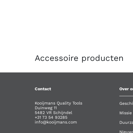
Accessoire producten
Contact
Over o
Kooijmans Quality Tools
Geschi
Duinweg 11
5482 VR Schijndel
Missie
+31 73 54 93285
info@kooijmans.com
Duurz
Nieuw