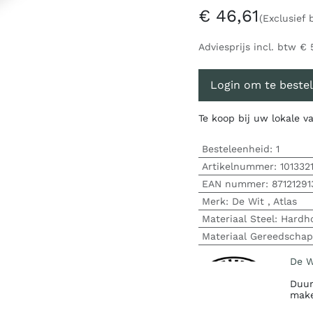
€
46,61
(Exclusief 
Adviesprijs incl. btw
€
Login om te bestel
Te koop bij uw lokale 
Besteleenheid:
1
Artikelnummer:
101332
EAN nummer:
87121291
Merk
:
De Wit
,
Atlas
Materiaal Steel
:
Hardh
Materiaal Gereedschap
De W
Duur
make