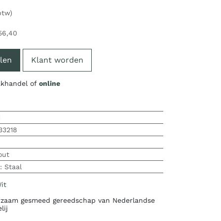
btw)
56,40
len
Klant worden
vakhandel of
online
1
33218
out
:
Staal
it
zaam gesmeed gereedschap van Nederlandse
lij