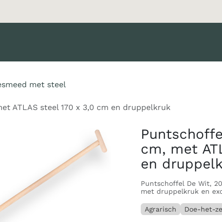
oducten
Merken
Diensten
Nieuws
Catalogus
Klant 
esmeed met steel
et ATLAS steel 170 x 3,0 cm en druppelkruk
Puntschoff
cm, met ATL
en druppel
Puntschoffel De Wit, 2
met druppelkruk en exc
Agrarisch
Doe-het-ze