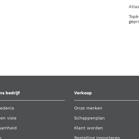
Atla
Topk
gepr
ns bedrijf
Verkoop
edenis
Onze merken
 en visie
Schappenplan
aamheid
Klant worden
s
Bestelling importeren