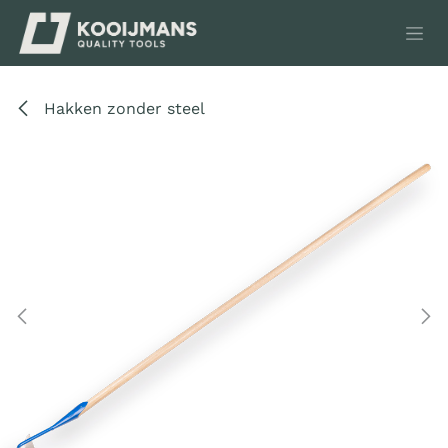
Overslaan naar inhoud
Hakken zonder steel