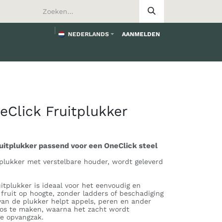
NEDERLANDS
AANMELDEN
worden
Click Fruitplukker
ruitplukker passend voor een OneClick steel
plukker met verstelbare houder, wordt geleverd
itplukker is ideaal voor het eenvoudig en
 fruit op hoogte, zonder ladders of beschadiging
van de plukker helpt appels, peren en ander
los te maken, waarna het zacht wordt
ge opvangzak.