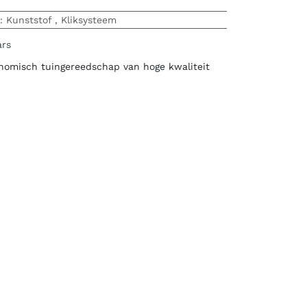
:
Kunststof
,
Kliksysteem
ars
nomisch tuingereedschap van hoge kwaliteit