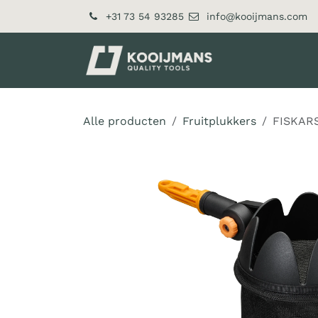
Overslaan naar inhoud
+31 73 54 93285
info@kooijmans.com
Over ons
Pr
Alle producten
Fruitplukkers
FISKARS