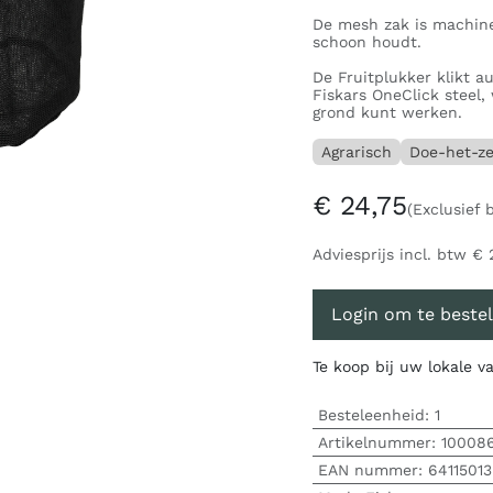
De mesh zak is machine
schoon houdt.
De Fruitplukker klikt a
Fiskars OneClick steel,
grond kunt werken.
Agrarisch
Doe-het-ze
€
24,75
(Exclusief 
Adviesprijs incl. btw
€
Login om te bestel
Te koop bij uw lokale 
Besteleenheid:
1
Artikelnummer:
10008
EAN nummer:
6411501