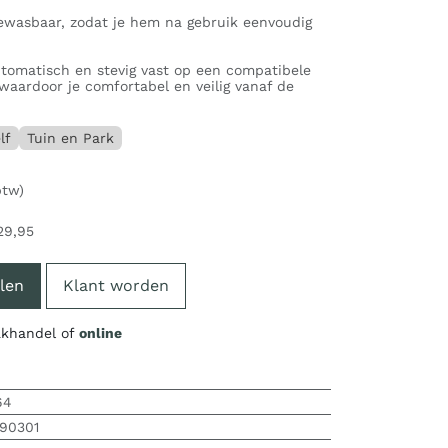
wasbaar, zodat je hem na gebruik eenvoudig
utomatisch en stevig vast op een compatibele
 waardoor je comfortabel en veilig vanaf de
lf
Tuin en Park
btw)
29,95
len
Klant worden
vakhandel of
online
64
390301