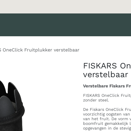
oducten
Merken
Diensten
Nieuws
Catalogus
Klant 
 OneClick Fruitplukker verstelbaar
FISKARS One
verstelbaar
Verstelbare Fiskars F
FISKARS OneClick Fruit
zonder steel.
De Fiskars OneClick Fru
voorzichtig oogsten van
van het fruit. De vorm 
boomfruit gemakkelijk 
opgevangen in de stevi