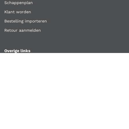
Schappenplan
Klant worden
Bestelling importeren
Retour aanmelden
Overige links
Klantenservice
Contact
Vacatures
Algemene voorwaarden
Privacyverklaring
Copyright ©
Kooijmans Quality Tools
2026