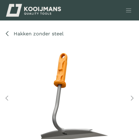
Overslaan naar inhoud
Hakken zonder steel