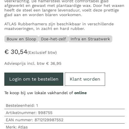
veerkrachtig. De hamersteel wordt comfortabel glad
afgewerkt en gewaxt met plantaardige wax. Door het waxen
heeft de steel een langere levensduur, voelt deze prettige
glad aan en worden blaren voorkomen.
ATLAS Rubberhamers zijn beschikbaar in verschillende
maatvoeringen, in zacht en hard rubber.
Bouw en Sloop
Doe-het-zelf
Infra en Straatwerk
€
30,54
(Exclusief btw)
Adviesprijs incl. btw
€
36,95
Login om te bestellen
Klant worden
Te koop bij uw lokale vakhandel of
online
Besteleenheid:
1
Artikelnummer:
998755
EAN nummer:
8712129987552
Merk
:
Atlas