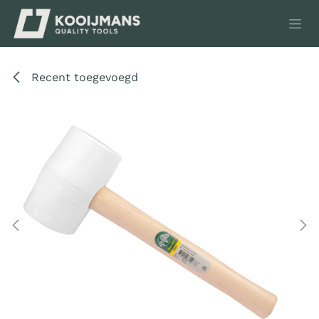
Overslaan naar inhoud
Recent toegevoegd